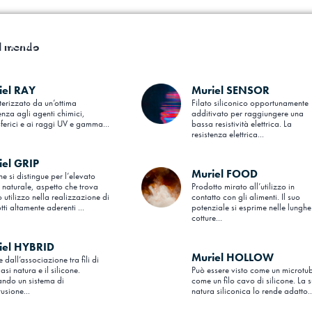
HOME
MURIEL
MODA
APPLICAZIONI
AZIENDA
 al mondo
iel RAY
Muriel SENSOR
terizzato da un’ottima
Filato siliconico opportunamente
enza agli agenti chimici,
additivato per raggiungere una
ferici e ai raggi UV e gamma...
bassa resistività elettrica. La
resistenza elettrica...
iel GRIP
Muriel FOOD
he si distingue per l’elevato
o naturale, aspetto che trova
Prodotto mirato all’utilizzo in
 utilizzo nella realizzazione di
contatto con gli alimenti. Il suo
ti altamente aderenti ...
potenziale si esprime nelle lunghe
cotture...
iel HYBRID
Muriel HOLLOW
dall’associazione tra fili di
asi natura e il silicone.
Può essere visto come un microtu
tando un sistema di
come un filo cavo di silicone. La 
usione...
natura siliconica lo rende adatto..