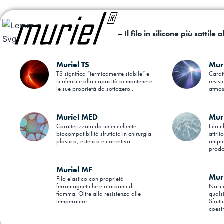
–
Il filo in silicone più sottile
Muriel TS
Mur
TS significa “termicamente stabile” e
Carat
si riferisce alla capacità di mantenere
resist
le sue proprietà da sottozero...
atmos
Muriel MED
Mur
Caratterizzato da un’eccellente
Filo c
biocompatibilità sfruttata in chirurgia
attrit
plastica, estetica e correttiva...
ampio
prodot
Muriel MF
Mur
Filo elastico con proprietà
ferromagnetiche e ritardanti di
Nasce 
fiamma. Oltre alla resistenza alle
qualsi
temperature...
Sfrut
coestr