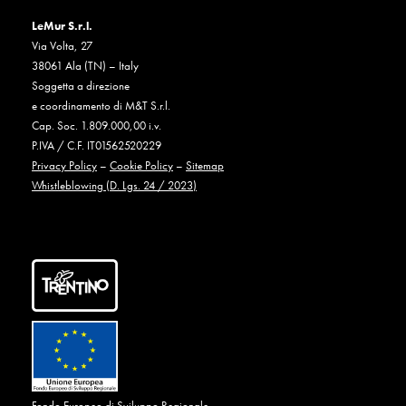
LeMur S.r.l.
Via Volta, 27
38061 Ala (TN) – Italy
Soggetta a direzione
e coordinamento di M&T S.r.l.
Cap. Soc. 1.809.000,00 i.v.
P.IVA / C.F. IT01562520229
Privacy Policy
–
Cookie Policy
–
Sitemap
Whistleblowing (D. Lgs. 24 / 2023)
Fondo Europeo di Sviluppo Regionale