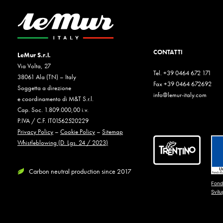
CONTATTI
LeMur S.r.l.
Via Volta, 27
Tel. +39 0464 672 171
38061 Ala (TN) – Italy
Fax +39 0464 672692
Soggetta a direzione
info@lemur-italy.com
e coordinamento di M&T S.r.l.
Cap. Soc. 1.809.000,00 i.v.
P.IVA / C.F. IT01562520229
Privacy Policy
–
Cookie Policy
–
Sitemap
Whistleblowing (D. Lgs. 24 / 2023)
Carbon neutral production since 2017
Fond
Svil