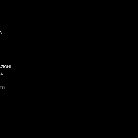
A
AZIONI
DA
TI