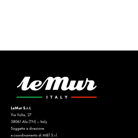
LeMur S.r.l.
Via Volta, 27
38061 Ala (TN) – Italy
Soggetta a direzione
e coordinamento di M&T S.r.l.