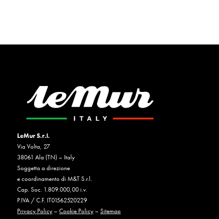
LeMur S.r.l.
Via Volta, 27
38061 Ala (TN) – Italy
Soggetta a direzione
e coordinamento di M&T S.r.l.
Cap. Soc. 1.809.000,00 i.v.
P.IVA / C.F. IT01562520229
Privacy Policy
–
Cookie Policy
–
Sitemap