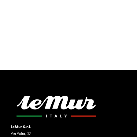
LeMur S.r.l.
Via Volta, 27