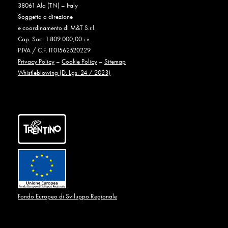
38061 Ala (TN) – Italy
Soggetta a direzione
e coordinamento di M&T S.r.l.
Cap. Soc. 1.809.000,00 i.v.
P.IVA / C.F. IT01562520229
Privacy Policy
–
Cookie Policy
–
Sitemap
Whistleblowing (D. Lgs. 24 / 2023)
Fondo Europeo di Sviluppo Regionale