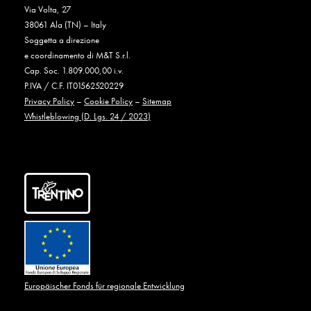
Via Volta, 27
38061 Ala (TN) – Italy
Soggetta a direzione
e coordinamento di M&T S.r.l.
Cap. Soc. 1.809.000,00 i.v.
P.IVA / C.F. IT01562520229
Privacy Policy
–
Cookie Policy
–
Sitemap
Whistleblowing (D. Lgs. 24 / 2023)
Europäischer Fonds für regionale Entwicklung