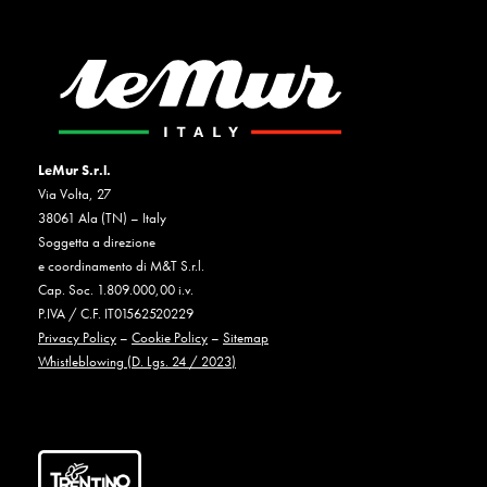
LeMur S.r.l.
Via Volta, 27
38061 Ala (TN) – Italy
Soggetta a direzione
e coordinamento di M&T S.r.l.
Cap. Soc. 1.809.000,00 i.v.
P.IVA / C.F. IT01562520229
Privacy Policy
–
Cookie Policy
–
Sitemap
Whistleblowing (D. Lgs. 24 / 2023)