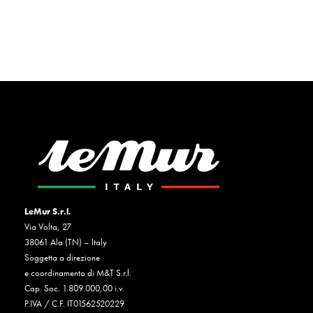
LeMur S.r.l.
Via Volta, 27
38061 Ala (TN) – Italy
Soggetta a direzione
e coordinamento di M&T S.r.l.
Cap. Soc. 1.809.000,00 i.v.
P.IVA / C.F. IT01562520229